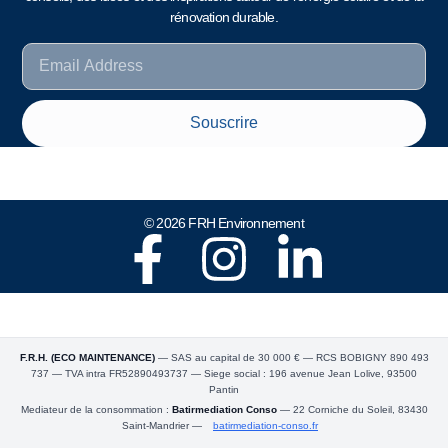
rénovation durable.
Souscrire
© 2026 FRH Environnement
F.R.H. (ECO MAINTENANCE)
— SAS au capital de 30 000 € — RCS BOBIGNY 890 493
737 — TVA intra FR52890493737 — Siege social : 196 avenue Jean Lolive, 93500
Pantin
Mediateur de la consommation :
Batirmediation Conso
— 22 Corniche du Soleil, 83430
Saint-Mandrier —
batirmediation-conso.fr