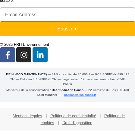
durable.
Souscrire
© 2026 FRH Environnement
F.R.H. (ECO MAINTENANCE)
— SAS au capital de 30 000 € — RCS BOBIGNY 890 493
737 — TVA intra FR52890493737 — Siege social : 196 avenue Jean Lolive, 93500
Pantin
Mediateur de la consommation :
Batirmediation Conso
— 22 Corniche du Soleil, 83430
Saint-Mandrier —
batirmediation-conso.fr
Mentions légales
|
Politique de confidentialité
|
Politique de
cookies
|
Droit d'opposition