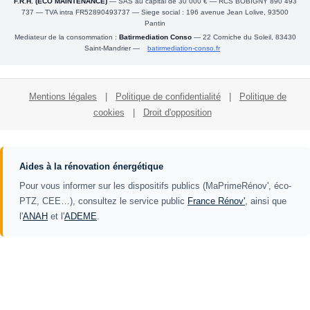
F.R.H. (ECO MAINTENANCE)
— SAS au capital de 30 000 € — RCS BOBIGNY 890 493
737 — TVA intra FR52890493737 — Siege social : 196 avenue Jean Lolive, 93500
Pantin
Mediateur de la consommation :
Batirmediation Conso
— 22 Corniche du Soleil, 83430
Saint-Mandrier —
batirmediation-conso.fr
Mentions légales
|
Politique de confidentialité
|
Politique de
cookies
|
Droit d'opposition
Aides à la rénovation énergétique
Pour vous informer sur les dispositifs publics (MaPrimeRénov', éco-
PTZ, CEE…), consultez le service public
France Rénov'
, ainsi que
l'
ANAH
et l'
ADEME
.