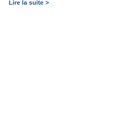
Lire la suite >
Lir