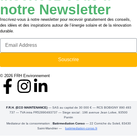
notre Newsletter
Inscrivez-vous à notre newsletter pour recevoir gratuitement des conseils,
des idées et des inspirations autour de l’énergie solaire et de la rénovation
durable.
Souscrire
© 2026 FRH Environnement
F.R.H. (ECO MAINTENANCE)
— SAS au capital de 30 000 € — RCS BOBIGNY 890 493
737 — TVA intra FR52890493737 — Siege social : 196 avenue Jean Lolive, 93500
Pantin
Mediateur de la consommation :
Batirmediation Conso
— 22 Corniche du Soleil, 83430
Saint-Mandrier —
batirmediation-conso.fr