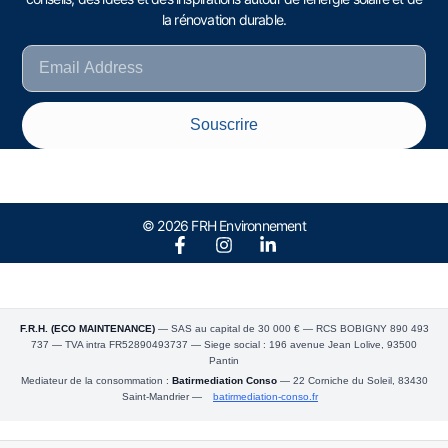
la rénovation durable.
Souscrire
© 2026 FRH Environnement
F.R.H. (ECO MAINTENANCE)
— SAS au capital de 30 000 € — RCS BOBIGNY 890 493
737 — TVA intra FR52890493737 — Siege social : 196 avenue Jean Lolive, 93500
Pantin
Mediateur de la consommation :
Batirmediation Conso
— 22 Corniche du Soleil, 83430
Saint-Mandrier —
batirmediation-conso.fr