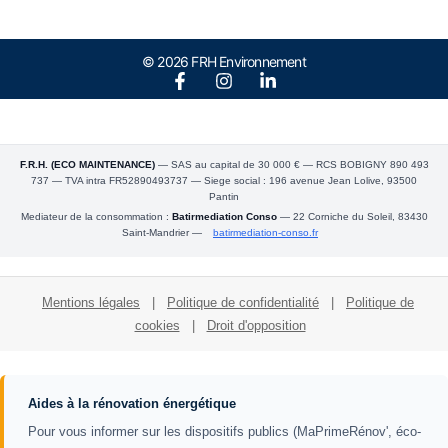
© 2026 FRH Environnement
F.R.H. (ECO MAINTENANCE)
— SAS au capital de 30 000 € — RCS BOBIGNY 890 493
737 — TVA intra FR52890493737 — Siege social : 196 avenue Jean Lolive, 93500
Pantin
Mediateur de la consommation :
Batirmediation Conso
— 22 Corniche du Soleil, 83430
Saint-Mandrier —
batirmediation-conso.fr
Mentions légales
|
Politique de confidentialité
|
Politique de
cookies
|
Droit d'opposition
Aides à la rénovation énergétique
Pour vous informer sur les dispositifs publics (MaPrimeRénov', éco-