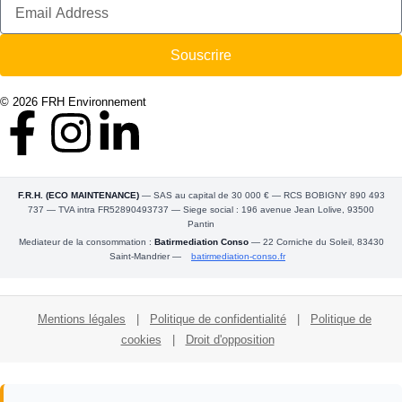
Souscrire
© 2026 FRH Environnement
F.R.H. (ECO MAINTENANCE)
— SAS au capital de 30 000 € — RCS BOBIGNY 890 493
737 — TVA intra FR52890493737 — Siege social : 196 avenue Jean Lolive, 93500
Pantin
Mediateur de la consommation :
Batirmediation Conso
— 22 Corniche du Soleil, 83430
Saint-Mandrier —
batirmediation-conso.fr
Mentions légales
|
Politique de confidentialité
|
Politique de
cookies
|
Droit d'opposition